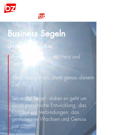
BOOTSZEIT
by
Business Segeln
Unsere Philosophie
Freiheit schenken – mit Herz und
Verbundenheit.
Alles, was wir tun, dient genau diesem
Ziel.
Setze die Segel - dabei es geht um
deine persönliche Entwicklung, das
Knüpfen von Verbindungen, das
gemeinsame Wachsen und Genuss
pur.