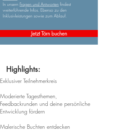
- Flüge

In unsern ​
Fragen und Antworten
findest
- Flughafen Transfer

weiterführende Infos. Ebenso zu den
Inklusivleistungen sowie zum Ablauf.
- Nahrungsmittel und Getränke

- Liegegebühren 

- Kraftstoff
Jetzt Törn buchen
Highlights:
Exklusiver Teilnehmerkreis
Moderierte Tagesthemen,
Feedbackrunden
​und deine
persönliche
Entwicklung fördern
Malerische Buchten entdecken